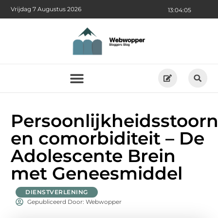
Vrijdag 7 Augustus 2026
13:04:06
Persoonlijkheidsstoorn
en comorbiditeit – De
Adolescente Brein
met Geneesmiddel
DIENSTVERLENING
Gepubliceerd Door: Webwopper