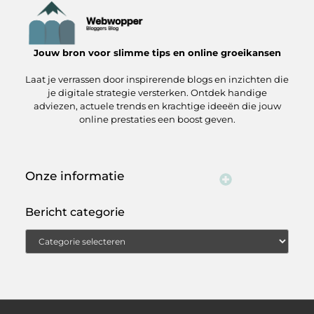
Jouw bron voor slimme tips en online groeikansen
Laat je verrassen door inspirerende blogs en inzichten die
je digitale strategie versterken. Ontdek handige
adviezen, actuele trends en krachtige ideeën die jouw
online prestaties een boost geven.
Onze informatie
Linkjes kopen: wat je moet weten voordat je de knoop doorhakt
Manieren om geld te verdienen met jouw website: zo pak je het aan
Bericht categorie