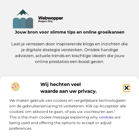
Jouw bron voor slimme tips en online groeikansen
Laat je verrassen door inspirerende blogs en inzichten die
je digitale strategie versterken. Ontdek handige
adviezen, actuele trends en krachtige ideeën die jouw
online prestaties een boost geven.
Wij hechten veel
Onze informatie
waarde aan uw privacy.
Linkjes kopen: wat je moet weten voordat je de knoop doorhakt
Manieren om geld te verdienen met jouw website: zo pak je het aan
We maken gebruik van cookies en vergelijkbare technologieën
Bericht categorie
om de gebruikerservaring te verbeteren. Klik op 'Accepteer alle
cookies' om akkoord te gaan, of pas uw voorkeuren aan."
This is the main cookie message explaining why
cookies
are
being used and offering the options to accept or adjust
preferences.