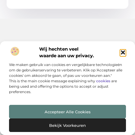
Wij hechten veel
waarde aan uw privacy.
Jouw bron voor slimme tips en online groeikansen
We maken gebruik van cookies en vergelijkbare technologieën
om de gebruikerservaring te verbeteren. Klik op 'Accepteer alle
cookies' om akkoord te gaan, of pas uw voorkeuren aan."
Laat je verrassen door inspirerende blogs en inzichten die
This is the main cookie message explaining why
cookies
are
je digitale strategie versterken. Ontdek handige
being used and offering the options to accept or adjust
adviezen, actuele trends en krachtige ideeën die jouw
preferences.
online prestaties een boost geven.
Accepteer Alle Cookies
Onze informatie
Bekijk Voorkeuren
Linkjes kopen: wat je moet weten voordat je de knoop doorhakt
Manieren om geld te verdienen met jouw website: zo pak je het aan
Bericht categorie