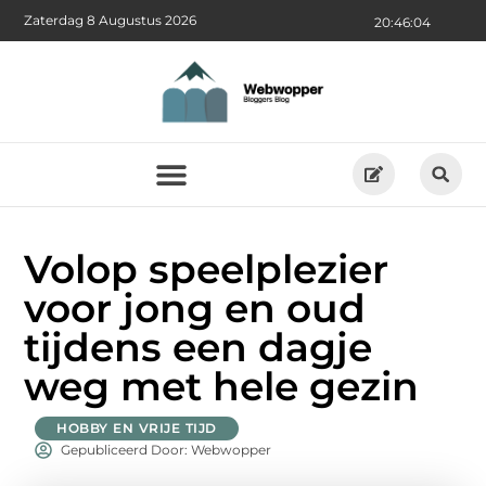
Zaterdag 8 Augustus 2026
20:46:05
Volop speelplezier
voor jong en oud
tijdens een dagje
weg met hele gezin
HOBBY EN VRIJE TIJD
Gepubliceerd Door: Webwopper