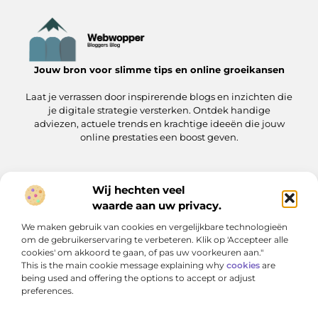
Jouw bron voor slimme tips en online groeikansen
Laat je verrassen door inspirerende blogs en inzichten die
je digitale strategie versterken. Ontdek handige
adviezen, actuele trends en krachtige ideeën die jouw
online prestaties een boost geven.
Wij hechten veel
Onze informatie
waarde aan uw privacy.
Linkjes kopen: wat je moet weten voordat je de knoop doorhakt
Manieren om geld te verdienen met jouw website: zo pak je het aan
We maken gebruik van cookies en vergelijkbare technologieën
Bericht categorie
om de gebruikerservaring te verbeteren. Klik op 'Accepteer alle
cookies' om akkoord te gaan, of pas uw voorkeuren aan."
This is the main cookie message explaining why
cookies
are
being used and offering the options to accept or adjust
preferences.