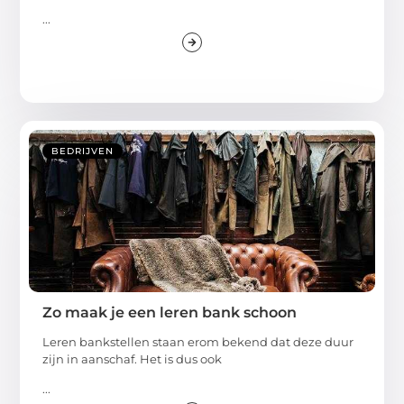
...
BEDRIJVEN
Zo maak je een leren bank schoon
Leren bankstellen staan erom bekend dat deze duur
zijn in aanschaf. Het is dus ook
...