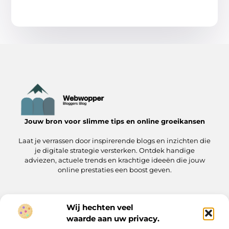
Jouw bron voor slimme tips en online groeikansen
Laat je verrassen door inspirerende blogs en inzichten die
je digitale strategie versterken. Ontdek handige
adviezen, actuele trends en krachtige ideeën die jouw
online prestaties een boost geven.
Wij hechten veel
Onze informatie
waarde aan uw privacy.
Linkjes kopen: wat je moet weten voordat je de knoop doorhakt
Manieren om geld te verdienen met jouw website: zo pak je het aan