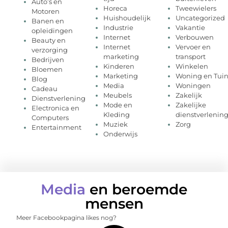
Auto’s en
Horeca
Tweewielers
Motoren
Huishoudelijk
Uncategorized
Banen en
Industrie
Vakantie
opleidingen
Internet
Verbouwen
Beauty en
Internet
Vervoer en
verzorging
marketing
transport
Bedrijven
Kinderen
Winkelen
Bloemen
Marketing
Woning en Tui
Blog
Media
Woningen
Cadeau
Meubels
Zakelijk
Dienstverlening
Mode en
Zakelijke
Electronica en
Kleding
dienstverlenin
Computers
Muziek
Zorg
Entertainment
Onderwijs
Media
en beroemde
mensen
Meer Facebookpagina likes nog?