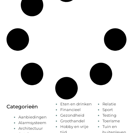
Eten en drinken
Relatie
Categorieën
Financieel
Sport
Gezondheid
Testing
Aanbiedingen
Groothandel
Toerisme
Alarmsysteem
Hobby en vrije
Tuin en
Architectuur
tijd
buitenleven