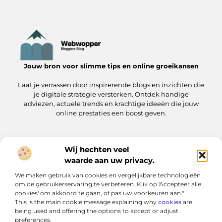
Jouw bron voor slimme tips en online groeikansen
Laat je verrassen door inspirerende blogs en inzichten die
je digitale strategie versterken. Ontdek handige
adviezen, actuele trends en krachtige ideeën die jouw
online prestaties een boost geven.
Wij hechten veel
Onze informatie
waarde aan uw privacy.
Linkjes kopen: wat je moet weten voordat je de knoop doorhakt
Manieren om geld te verdienen met jouw website: zo pak je het aan
We maken gebruik van cookies en vergelijkbare technologieën
Bericht categorie
om de gebruikerservaring te verbeteren. Klik op 'Accepteer alle
cookies' om akkoord te gaan, of pas uw voorkeuren aan."
This is the main cookie message explaining why
cookies
are
being used and offering the options to accept or adjust
preferences.