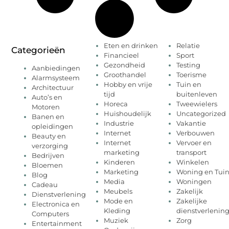
Eten en drinken
Relatie
Categorieën
Financieel
Sport
Gezondheid
Testing
Aanbiedingen
Groothandel
Toerisme
Alarmsysteem
Hobby en vrije
Tuin en
Architectuur
tijd
buitenleven
Auto’s en
Horeca
Tweewielers
Motoren
Huishoudelijk
Uncategorized
Banen en
Industrie
Vakantie
opleidingen
Internet
Verbouwen
Beauty en
Internet
Vervoer en
verzorging
marketing
transport
Bedrijven
Kinderen
Winkelen
Bloemen
Marketing
Woning en Tui
Blog
Media
Woningen
Cadeau
Meubels
Zakelijk
Dienstverlening
Mode en
Zakelijke
Electronica en
Kleding
dienstverlenin
Computers
Muziek
Zorg
Entertainment