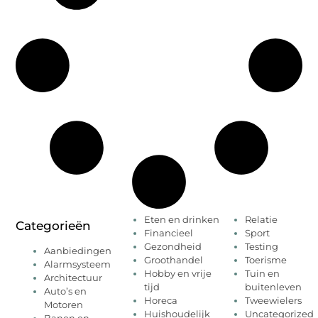
Eten en drinken
Relatie
Categorieën
Financieel
Sport
Gezondheid
Testing
Aanbiedingen
Groothandel
Toerisme
Alarmsysteem
Hobby en vrije
Tuin en
Architectuur
tijd
buitenleven
Auto’s en
Horeca
Tweewielers
Motoren
Huishoudelijk
Uncategorized
Banen en