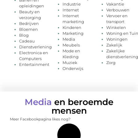
Industrie
Vakantie
opleidingen
Internet
Verbouwen
Beauty en
Internet
Vervoer en
verzorging
marketing
transport
Bedrijven
Kinderen
Winkelen
Bloemen
Marketing
Woning en Tui
Blog
Media
Woningen
Cadeau
Meubels
Zakelijk
Dienstverlening
Mode en
Zakelijke
Electronica en
Kleding
dienstverlenin
Computers
Muziek
Zorg
Entertainment
Onderwijs
Media
en beroemde
mensen
Meer Facebookpagina likes nog?