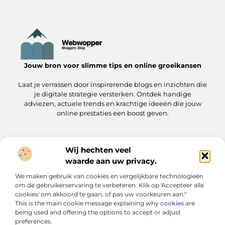
Jouw bron voor slimme tips en online groeikansen
Laat je verrassen door inspirerende blogs en inzichten die
je digitale strategie versterken. Ontdek handige
adviezen, actuele trends en krachtige ideeën die jouw
online prestaties een boost geven.
Wij hechten veel
Onze informatie
waarde aan uw privacy.
Linkjes kopen: wat je moet weten voordat je de knoop doorhakt
Manieren om geld te verdienen met jouw website: zo pak je het aan
We maken gebruik van cookies en vergelijkbare technologieën
Bericht categorie
om de gebruikerservaring te verbeteren. Klik op 'Accepteer alle
cookies' om akkoord te gaan, of pas uw voorkeuren aan."
This is the main cookie message explaining why
cookies
are
being used and offering the options to accept or adjust
preferences.