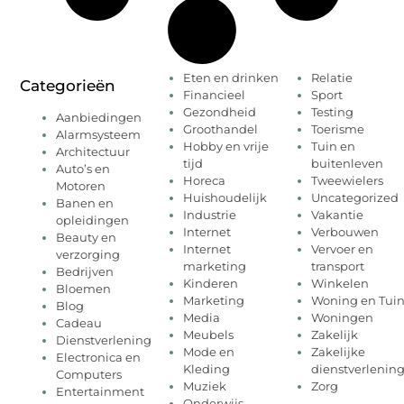
Eten en drinken
Relatie
Categorieën
Financieel
Sport
Gezondheid
Testing
Aanbiedingen
Groothandel
Toerisme
Alarmsysteem
Hobby en vrije
Tuin en
Architectuur
tijd
buitenleven
Auto’s en
Horeca
Tweewielers
Motoren
Huishoudelijk
Uncategorized
Banen en
Industrie
Vakantie
opleidingen
Internet
Verbouwen
Beauty en
Internet
Vervoer en
verzorging
marketing
transport
Bedrijven
Kinderen
Winkelen
Bloemen
Marketing
Woning en Tui
Blog
Media
Woningen
Cadeau
Meubels
Zakelijk
Dienstverlening
Mode en
Zakelijke
Electronica en
Kleding
dienstverlenin
Computers
Muziek
Zorg
Entertainment
Onderwijs