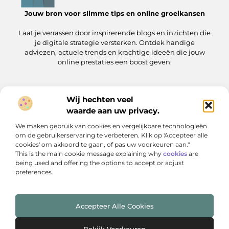
Jouw bron voor slimme tips en online groeikansen
Laat je verrassen door inspirerende blogs en inzichten die
je digitale strategie versterken. Ontdek handige
adviezen, actuele trends en krachtige ideeën die jouw
online prestaties een boost geven.
Wij hechten veel
Onze informatie
waarde aan uw privacy.
Linkjes kopen: wat je moet weten voordat je de knoop doorhakt
Manieren om geld te verdienen met jouw website: zo pak je het aan
We maken gebruik van cookies en vergelijkbare technologieën
Bericht categorie
om de gebruikerservaring te verbeteren. Klik op 'Accepteer alle
cookies' om akkoord te gaan, of pas uw voorkeuren aan."
This is the main cookie message explaining why
cookies
are
being used and offering the options to accept or adjust
preferences.
Accepteer Alle Cookies
Website index
Cookiebeleid (EU)
@2025 www.webwopper.nl. All Right Reserved.
Bekijk Voorkeuren