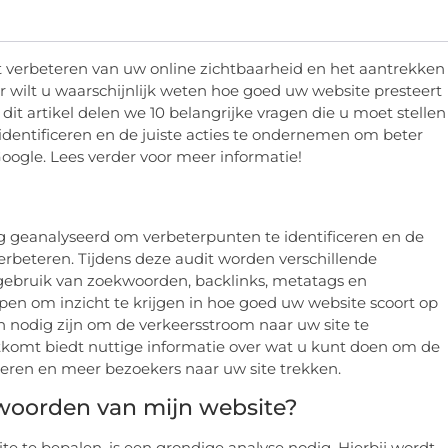
et verbeteren van uw online zichtbaarheid en het aantrekken
r wilt u waarschijnlijk weten hoe goed uw website presteert
it artikel delen we 10 belangrijke vragen die u moet stellen
dentificeren en de juiste acties te ondernemen om beter
ogle. Lees verder voor meer informatie!
g geanalyseerd om verbeterpunten te identificeren en de
verbeteren. Tijdens deze audit worden verschillende
gebruik van zoekwoorden, backlinks, metatags en
en om inzicht te krijgen in hoe goed uw website scoort op
nodig zijn om de verkeersstroom naar uw site te
rtkomt biedt nuttige informatie over wat u kunt doen om de
eren en meer bezoekers naar uw site trekken.
ekwoorden van mijn website?
 te bepalen, is een grondige analyse nodig. Hierbij wordt