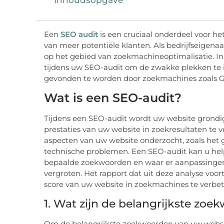
Een
SEO audit
is een cruciaal onderdeel voor h
van meer potentiële klanten. Als bedrijfseigenaa
op het gebied van zoekmachineoptimalisatie. In d
tijdens uw SEO-audit om de zwakke plekken te i
gevonden te worden door zoekmachines zoals Go
Wat is een SEO-audit?
Tijdens een SEO-audit wordt uw website grondi
prestaties van uw website in zoekresultaten te 
aspecten van uw website onderzocht, zoals het 
technische problemen. Een SEO-audit kan u help
bepaalde zoekwoorden en waar er aanpassingen 
vergroten. Het rapport dat uit deze analyse voo
score van uw website in zoekmachines te verbet
1. Wat zijn de belangrijkste zo
Om de belangrijkste zoekwoorden van uw website