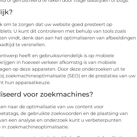
id of gefrustreerd te raken door trage laadtijden of bugs.
ijk?
ijk om te zorgen dat uw website goed presteert op
ablets. U kunt dit controleren met behulp van tools zoals
nten vindt, denk dan aan het optimaliseren van afbeeldingen
dtijd te versnellen.
ontwerp heeft en gebruiksvriendelijk is op mobiele
 krijgen in hoeveel verkeer afkomstig is van mobiele
ragen op deze apparaten. Door deze onderzoeken uit te
ij zoekmachineoptimalisatie (SEO) en de prestaties van uw
cht hun apparaatkeuze.
aliseerd voor zoekmachines?
jken naar de optimalisatie van uw content voor
 metatags, de gebruikte zoekwoorden en de plaatsing van
van een analyse en onderzoek kunt u verbeterpunten
e in zoekmachineoptimalisatie.