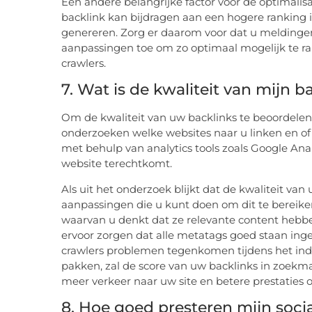
Een andere belangrijke factor voor de optimalisa
backlink kan bijdragen aan een hogere ranking 
genereren. Zorg er daarom voor dat u meldinge
aanpassingen toe om zo optimaal mogelijk te ra
crawlers.
7. Wat is de kwaliteit van mijn b
Om de kwaliteit van uw backlinks te beoordelen, 
onderzoeken welke websites naar u linken en of d
met behulp van analytics tools zoals Google Ana
website terechtkomt.
Als uit het onderzoek blijkt dat de kwaliteit van
aanpassingen die u kunt doen om dit te bereik
waarvan u denkt dat ze relevante content hebben
ervoor zorgen dat alle metatags goed staan in
crawlers problemen tegenkomen tijdens het ind
pakken, zal de score van uw backlinks in zoekmac
meer verkeer naar uw site en betere prestaties ov
8. Hoe goed presteren mijn soc