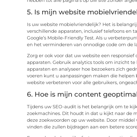
hebben tot alle pagina’s op uw site zonder afgele
5. Is mijn website mobielvriendel
Is uw website mobielvriendelijk? Het is belangr
verschillende apparaten, inclusief telefoons en t
Google’s Mobile-Friendly Test. Als u verbeterpu
en het verminderen van onnodige code om de laa
Zorg er ook voor dat uw website een responsief 
apparaten. Gebruik analytics tools om inzicht te
apparaten en analyseer hoe bezoekers zich ged
voeren kunt u aanpassingen maken die helpen b
website verbeteren voor alle gebruikers, ongea
6. Hoe is mijn content geoptim
Tijdens uw SEO-audit is het belangrijk om te ki
zoekmachines. Dit houdt in dat u kijkt naar de
deze zoekwoorden op uw website. Door middel 
vinden die zullen bijdragen aan een betere scor