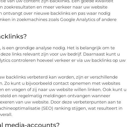
tie van uw content zijn backlinks. Een goede kwaliteit
in zoekresultaten en meer verkeer naar uw website
n ontvangt over nieuwe backlinks en pas waar nodig
nken in zoekmachines zoals Google Analytics of andere
acklinks?
is een grondige analyse nodig. Het is belangrijk om te
eze links relevant zijn voor uw bedrijf. Daarnaast kunt u
lytics controleren hoeveel verkeer er via uw backlinks op uw
 uw backlinks verbeterd kan worden, zijn er verschillende
en. Zo kunt u bijvoorbeeld contact opnemen met websites
 en vragen of zij naar uw website willen linken. Ook kunt u
gesteld en regelmatig meldingen ontvangen wanneer
exeren van uw website. Door deze verbeterpunten aan te
hineoptimalisatie (SEO) ranking stijgen, wat resulteert in
erall.
ial media-accounts?