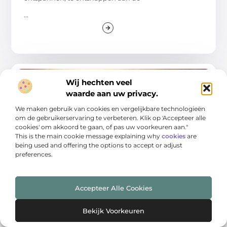
...
Wij hechten veel
AANBIEDINGEN
waarde aan uw privacy.
We maken gebruik van cookies en vergelijkbare technologieën
om de gebruikerservaring te verbeteren. Klik op 'Accepteer alle
cookies' om akkoord te gaan, of pas uw voorkeuren aan."
This is the main cookie message explaining why
cookies
are
being used and offering the options to accept or adjust
preferences.
Ontdek de Betekenis van Kinderopvang in
Bergen op Zoom
Accepteer Alle Cookies
Kinderopvang speelt een cruciale rol in de
ontwikkeling van jonge kinderen. Terwijl ouders
Bekijk Voorkeuren
werken, groeien